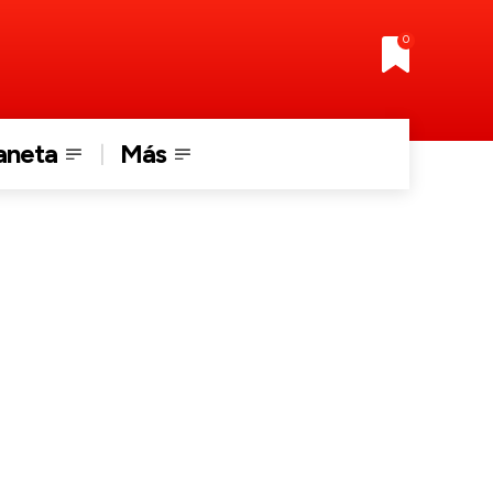
0
aneta
Más