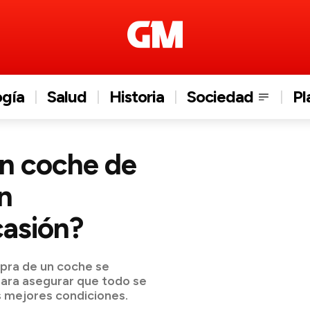
ogía
Salud
Historia
Sociedad
Pl
n coche de
n
casión?
mpra de un coche se
para asegurar que todo se
as mejores condiciones.