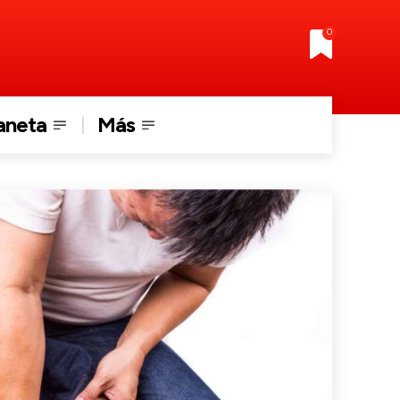
0
aneta
Más