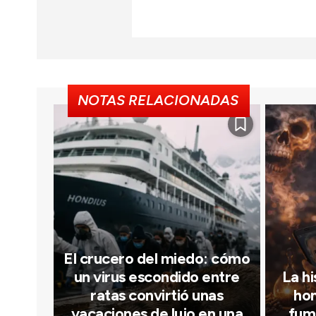
NOTAS RELACIONADAS
El crucero del miedo: cómo
un virus escondido entre
La hi
ratas convirtió unas
hom
vacaciones de lujo en una
fum