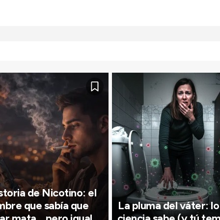
storia de Nicotino: el
bre que sabía que
La pluma del váter: lo
ar mata… pero igual
ciencia sabe (y tú te