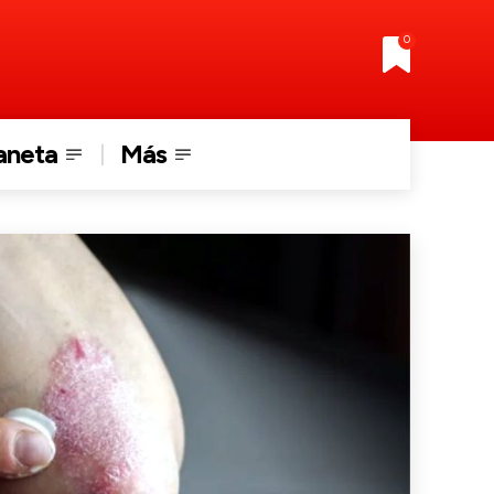
0
aneta
Más