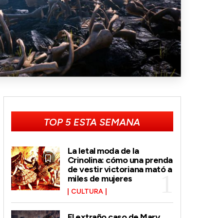
TOP 5 ESTA SEMANA
La letal moda de la
Crinolina: cómo una prenda
de vestir victoriana mató a
miles de mujeres
CULTURA
El extraño caso de Mary