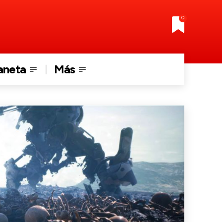
0
aneta
Más