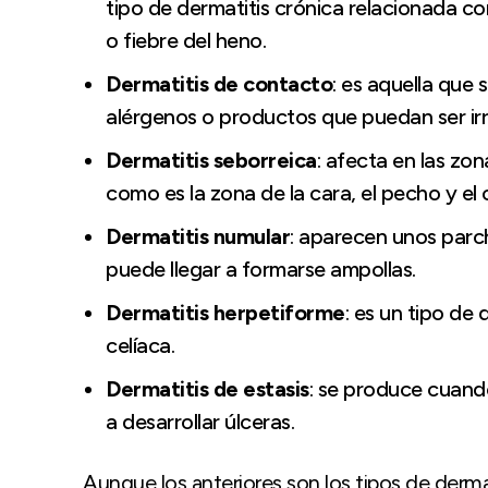
tipo de dermatitis crónica relacionada c
o fiebre del heno.
Dermatitis de contacto
: es aquella que
alérgenos o productos que puedan ser irr
Dermatitis seborreica
: afecta en las zo
como es la zona de la cara, el pecho y el
Dermatitis numular
: aparecen unos parch
puede llegar a formarse ampollas.
Dermatitis herpetiforme
: es un tipo de
celíaca.
Dermatitis de estasis
: se produce cuando
a desarrollar úlceras.
Aunque los anteriores son los tipos de derma