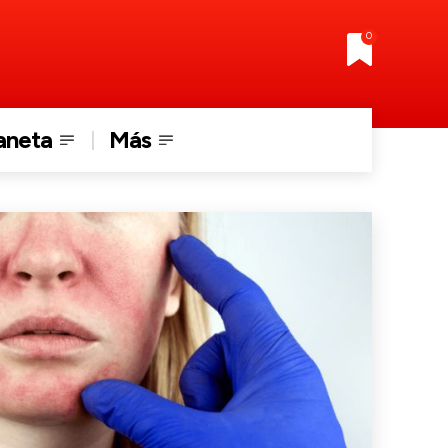
0
aneta
Más