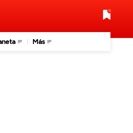
0
aneta
Más