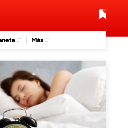
0
aneta
Más