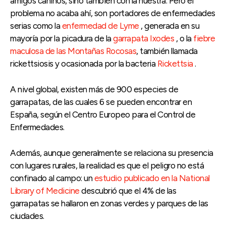
amigos caninos, sino también con la nuestra. Pero el
problema no acaba ahí, son portadores de enfermedades
serias como la
enfermedad de Lyme
, generada en su
mayoría por la picadura de la
garrapata Ixodes
, o la
fiebre
maculosa de las Montañas Rocosas
, también llamada
rickettsiosis y ocasionada por la bacteria
Rickettsia
.
A nivel global, existen más de 900 especies de
garrapatas, de las cuales 6 se pueden encontrar en
España, según el Centro Europeo para el Control de
Enfermedades.
Además, aunque generalmente se relaciona su presencia
con lugares rurales, la realidad es que el peligro no está
confinado al campo: un
estudio publicado en la National
Library of Medicine
descubrió que el 4% de las
garrapatas se hallaron en zonas verdes y parques de las
ciudades.