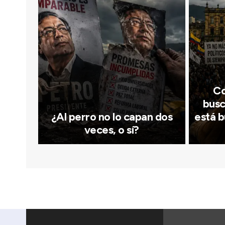
Co
busc
¿Al perro no lo capan dos
está b
veces, o sí?