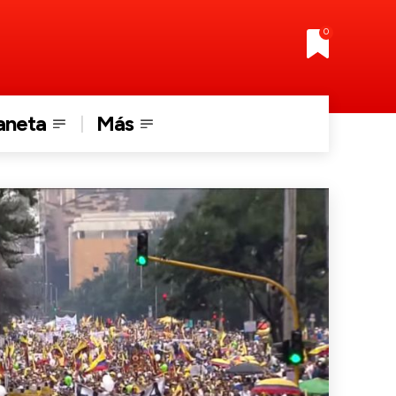
0
aneta
Más