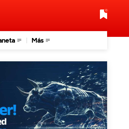
0
aneta
Más