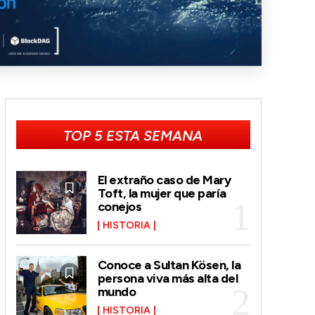
TOP 5 ESTA SEMANA
El extraño caso de Mary
Toft, la mujer que paría
conejos
HISTORIA
Conoce a Sultan Kösen, la
persona viva más alta del
mundo
HISTORIA