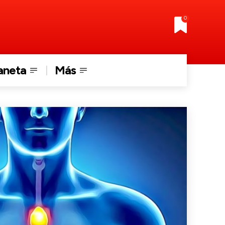
0
aneta
Más