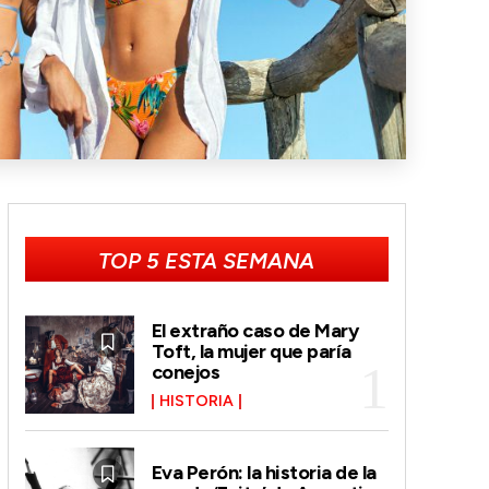
TOP 5 ESTA SEMANA
El extraño caso de Mary
Toft, la mujer que paría
conejos
HISTORIA
Eva Perón: la historia de la