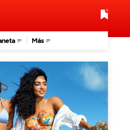
0
aneta
Más