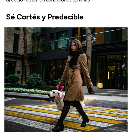
Sé Cortés y Predecible