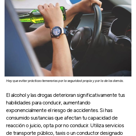
Hay que evitar prácticas temerarias por la seguridad propia y por la de los demás.
El alcohol y las drogas deterioran significativamente tus
habilidades para conducir, aumentando
exponencialmente el riesgo de accidentes. Si has
consumido sustancias que afectan tu capacidad de
reacción o juicio, opta por no conducir. Utiliza servicios
de transporte público, taxis o un conductor designado