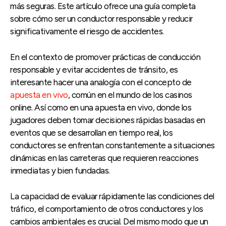
más seguras. Este artículo ofrece una guía completa
sobre cómo ser un conductor responsable y reducir
significativamente el riesgo de accidentes.
En el contexto de promover prácticas de conducción
responsable y evitar accidentes de tránsito, es
interesante hacer una analogía con el concepto de
apuesta en vivo
, común en el mundo de los casinos
online. Así como en una apuesta en vivo, donde los
jugadores deben tomar decisiones rápidas basadas en
eventos que se desarrollan en tiempo real, los
conductores se enfrentan constantemente a situaciones
dinámicas en las carreteras que requieren reacciones
inmediatas y bien fundadas.
La capacidad de evaluar rápidamente las condiciones del
tráfico, el comportamiento de otros conductores y los
cambios ambientales es crucial. Del mismo modo que un