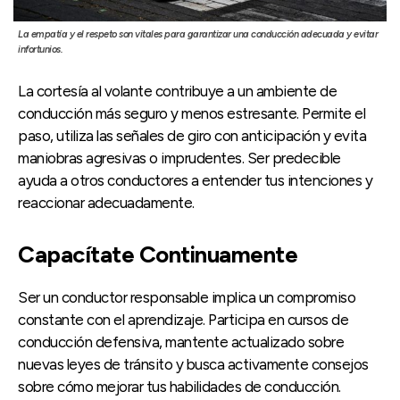
La empatía y el respeto son vitales para garantizar una conducción adecuada y evitar
infortunios.
La cortesía al volante contribuye a un ambiente de
conducción más seguro y menos estresante. Permite el
paso, utiliza las señales de giro con anticipación y evita
maniobras agresivas o imprudentes. Ser predecible
ayuda a otros conductores a entender tus intenciones y
reaccionar adecuadamente.
Capacítate Continuamente
Ser un conductor responsable implica un compromiso
constante con el aprendizaje. Participa en cursos de
conducción defensiva, mantente actualizado sobre
nuevas leyes de tránsito y busca activamente consejos
sobre cómo mejorar tus habilidades de conducción.