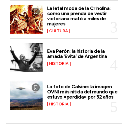
La letal moda de la Crinolina:
cómo una prenda de vestir
victoriana mató a miles de
mujeres
CULTURA
Eva Perón: la historia de la
amada ‘Evita’ de Argentina
HISTORIA
La foto de Calvine: la imagen
OVNI más nítida del mundo que
estuvo «perdida» por 32 años
HISTORIA