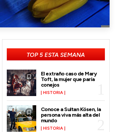
TOP 5 ESTA SEMANA
El extraño caso de Mary
Toft, la mujer que paría
conejos
HISTORIA
Conoce a Sultan Kösen, la
persona viva más alta del
mundo
HISTORIA