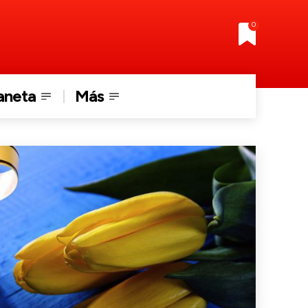
0
aneta
Más