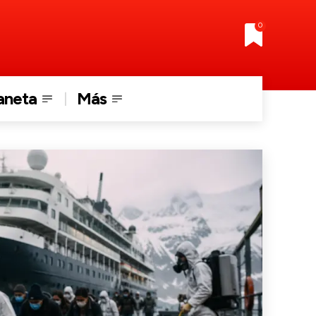
0
aneta
Más