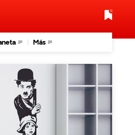
0
aneta
Más