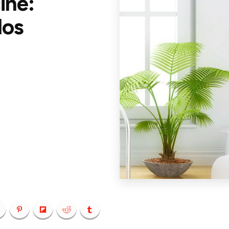
ine:
los