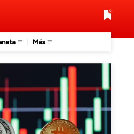
0
aneta
Más