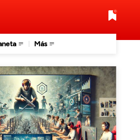
0
aneta
Más