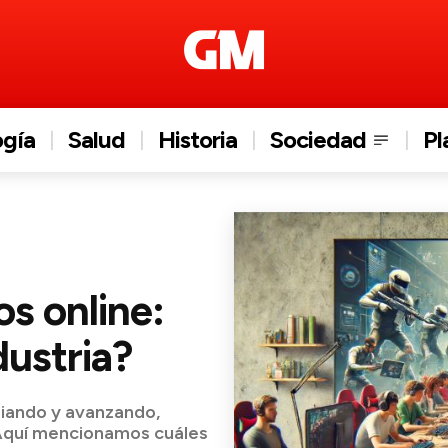
ogía
Salud
Historia
Sociedad
Pl
s online:
dustria?
biando y avanzando,
 Aquí mencionamos cuáles