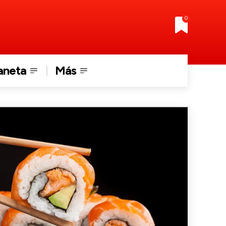
0
aneta
Más