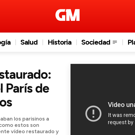
ogía
Salud
Historia
Sociedad
Pl
estaurado:
l París de
ños
ban los parisinos a
s como estos son
ente vídeo restaurado y