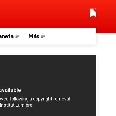
0
aneta
Más