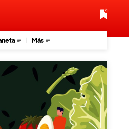
0
aneta
Más