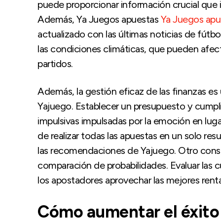
puede proporcionar información crucial que i
Además, Ya Juegos apuestas
Ya Juegos apu
actualizado con las últimas noticias de fútbol,
las condiciones climáticas, que pueden afect
partidos.
Además, la gestión eficaz de las finanzas 
Yajuego. Establecer un presupuesto y cumpli
impulsivas impulsadas por la emoción en lugar 
de realizar todas las apuestas en un solo re
las recomendaciones de Yajuego. Otro consej
comparación de probabilidades. Evaluar las 
los apostadores aprovechar las mejores renta
Cómo aumentar el éxito 