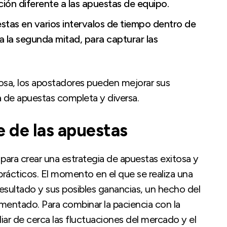
ión diferente a las apuestas de equipo.
uestas en varios intervalos de tiempo dentro de
a la segunda mitad, para capturar las
osa, los apostadores pueden mejorar sus
ra de apuestas completa y diversa.
 de las apuestas
ara crear una estrategia de apuestas exitosa y
rácticos. El momento en el que se realiza una
esultado y sus posibles ganancias, un hecho del
mentado. Para combinar la paciencia con la
iar de cerca las fluctuaciones del mercado y el