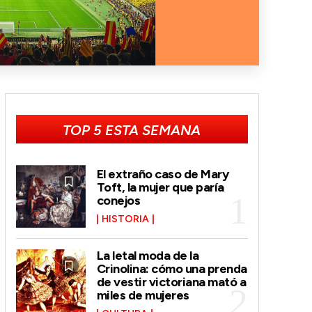
TOP 5 ESTA SEMANA
El extraño caso de Mary
Toft, la mujer que paría
conejos
HISTORIA
La letal moda de la
Crinolina: cómo una prenda
de vestir victoriana mató a
miles de mujeres