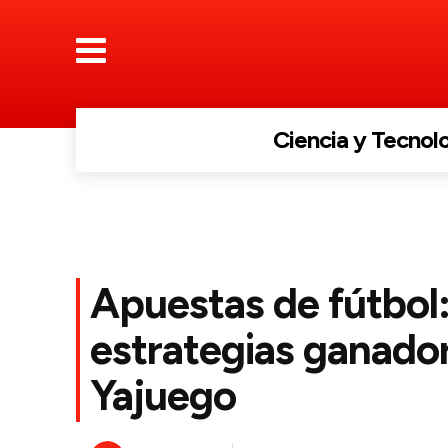
Ciencia y Tecnol
Apuestas de fútbol
estrategias ganado
Yajuego