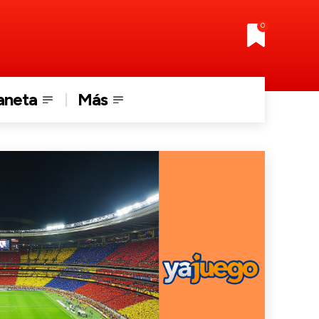
0
aneta
Más