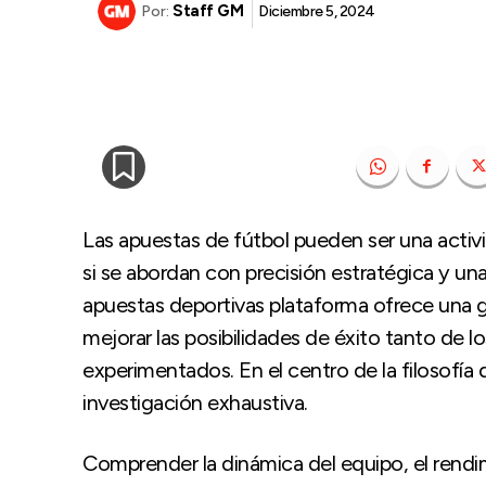
Staff GM
Diciembre 5, 2024
Por:
Las apuestas de fútbol pueden ser una acti
si se abordan con precisión estratégica y u
apuestas deportivas plataforma ofrece una 
mejorar las posibilidades de éxito tanto de
experimentados. En el centro de la filosofía 
investigación exhaustiva.
Comprender la dinámica del equipo, el rendim