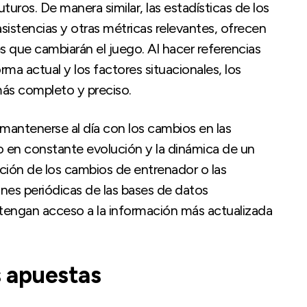
turos. De manera similar, las estadísticas de los
sistencias y otras métricas relevantes, ofrecen
s que cambiarán el juego. Al hacer referencias
ma actual y los factores situacionales, los
ás completo y preciso.
antenerse al día con los cambios en las
go en constante evolución y la dinámica de un
ión de los cambios de entrenador o las
ones periódicas de las bases de datos
 tengan acceso a la información más actualizada
as apuestas