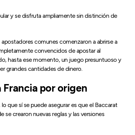
ular y se disfruta ampliamente sin distinción de
s apostadores comunes comenzaron a abrirse a
ompletamente convencidos de apostar al
erado, hasta ese momento, un juego presuntuoso y
er grandes cantidades de dinero.
a Francia por origen
lo que sí se puede asegurar es que el Baccarat
e se crearon nuevas reglas y las versiones