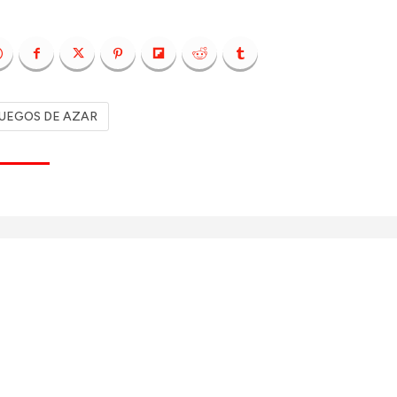
UEGOS DE AZAR