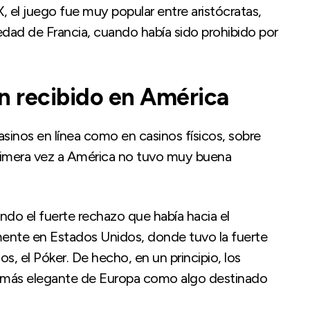
, el juego fue muy popular entre aristócratas,
dad de Francia, cuando había sido prohibido por
ien recibido en América
sinos en línea como en casinos físicos, sobre
rimera vez a América no tuvo muy buena
do el fuerte rechazo que había hacia el
ente en Estados Unidos, donde tuvo la fuerte
s, el Póker. De hecho, en un principio, los
o más elegante de Europa como algo destinado