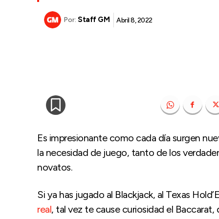
Staff GM
Abril 8, 2022
Por:
Es impresionante como cada día surgen nueva
la necesidad de juego, tanto de los verdade
novatos.
Si ya has jugado al Blackjack, al Texas Hold’
real
, tal vez te cause curiosidad el Baccarat, 