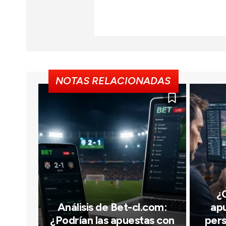
NOTAS RELACIONADAS
¿
Análisis de Bet-cl.com:
apu
¿Podrían las apuestas con
pers