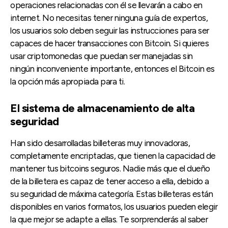
operaciones relacionadas con él se llevarán a cabo en
internet. No necesitas tener ninguna guía de expertos,
los usuarios solo deben seguir las instrucciones para ser
capaces de hacer transacciones con Bitcoin. Si quieres
usar criptomonedas que puedan ser manejadas sin
ningún inconveniente importante, entonces el Bitcoin es
la opción más apropiada para ti.
El sistema de almacenamiento de alta
seguridad
Han sido desarrolladas billeteras muy innovadoras,
completamente encriptadas, que tienen la capacidad de
mantener tus bitcoins seguros. Nadie más que el dueño
de la billetera es capaz de tener acceso a ella, debido a
su seguridad de máxima categoría. Estas billeteras están
disponibles en varios formatos, los usuarios pueden elegir
la que mejor se adapte a ellas. Te sorprenderás al saber