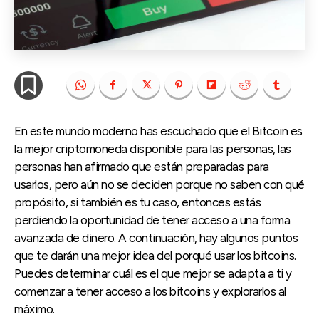
En este mundo moderno has escuchado que el Bitcoin es
la mejor criptomoneda disponible para las personas, las
personas han afirmado que están preparadas para
usarlos, pero aún no se deciden porque no saben con qué
propósito, si también es tu caso, entonces estás
perdiendo la oportunidad de tener acceso a una forma
avanzada de dinero. A continuación, hay algunos puntos
que te darán una mejor idea del porqué usar los bitcoins.
Puedes determinar cuál es el que mejor se adapta a ti y
comenzar a tener acceso a los bitcoins y explorarlos al
máximo.