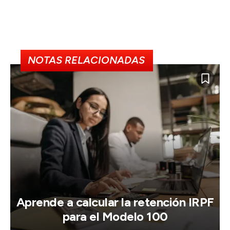
NOTAS RELACIONADAS
Aprende a calcular la retención IRPF
para el Modelo 100