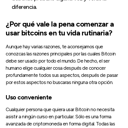
diferencia.
¿Por qué vale la pena comenzar a
usar bitcoins en tu vida rutinaria?
Aunque hay varias razones, te aconsejamos que
conozcas las razones principales por las cuales Bitcoin
debe ser usado por todo el mundo. De hecho, el ser
humano elige cualquier cosa después de conocer
profundamente todos sus aspectos, después de pasar
por estos aspectos no buscaras ninguna otra opción.
Uso conveniente
Cualquier persona que quiera usar Bitcoin no necesita
asistir a ningún curso en particular. Sólo es una forma
avanzada de criptomoneda en forma digital. Todas las