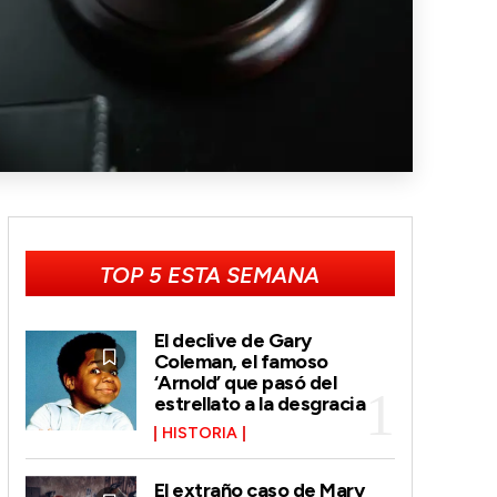
TOP 5 ESTA SEMANA
El declive de Gary
Coleman, el famoso
‘Arnold’ que pasó del
estrellato a la desgracia
HISTORIA
El extraño caso de Mary