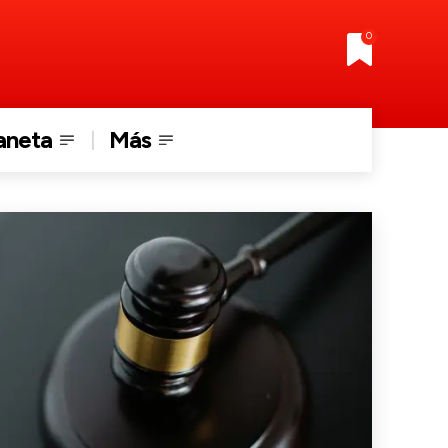
0
aneta
Más