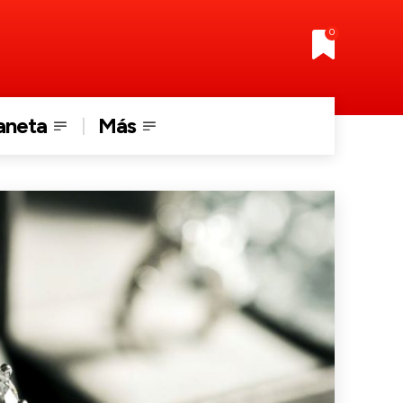
0
aneta
Más