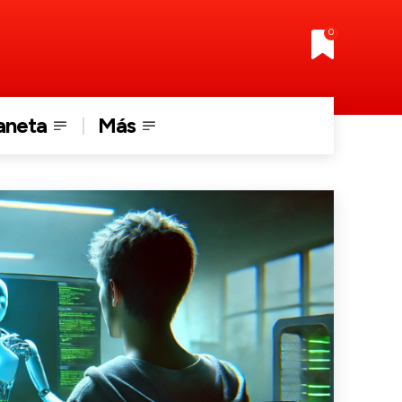
0
aneta
Más