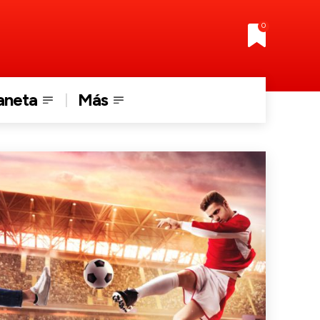
0
aneta
Más