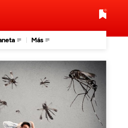
0
aneta
Más