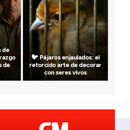
a de
erazgo
🐦 Pájaros enjaulados: el
s de
retorcido arte de decorar
con seres vivos