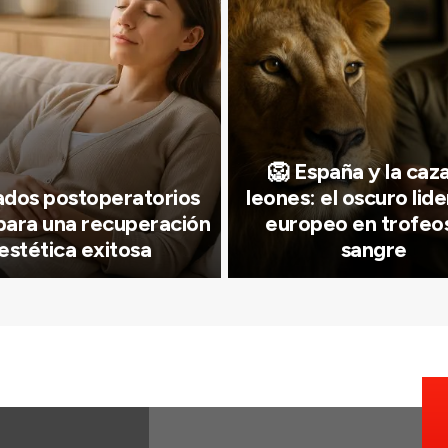
🦁 España y la caz
ados postoperatorios
leones: el oscuro lid
para una recuperación
europeo en trofeo
estética exitosa
sangre