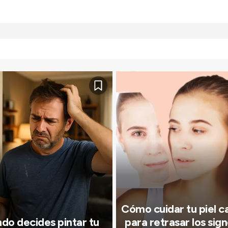
Cómo cuidar tu piel c
do decides pintar tu
para retrasar los sign