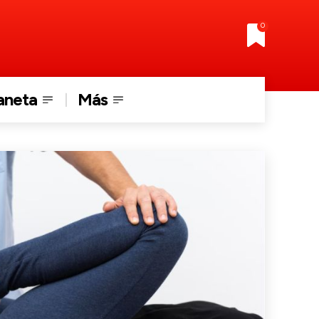
0
aneta
Más