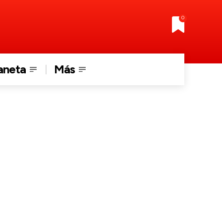
0
aneta
Más