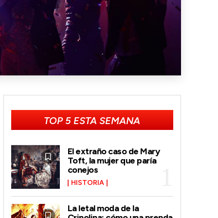
TOP 5 ESTA SEMANA
El extraño caso de Mary
Toft, la mujer que paría
conejos
HISTORIA
La letal moda de la
Crinolina: cómo una prenda