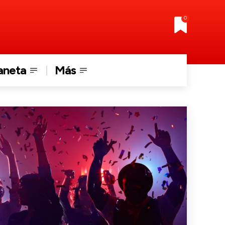
0
aneta
Más