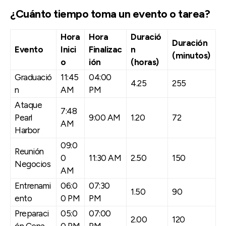
¿Cuánto tiempo toma un evento o tarea?
Hora
Hora
Duració
Duración
Evento
Inici
Finalizac
n
(minutos)
o
ión
(horas)
Graduació
11:45
04:00
4.25
255
n
AM
PM
Ataque
7:48
Pearl
9:00 AM
1.20
72
AM
Harbor
09:0
Reunión
0
11:30 AM
2.50
150
Negocios
AM
Entrenami
06:0
07:30
1.50
90
ento
0 PM
PM
Preparaci
05:0
07:00
2.00
120
ón Cena
0 PM
PM