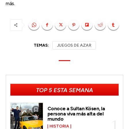
más.
TEMAS:
JUEGOS DE AZAR
TOP 5 ESTA SEMANA
Conoce a Sultan Kösen, la
persona viva más alta del
mundo
HISTORIA