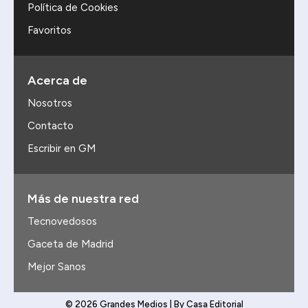
Política de Cookies
Favoritos
Acerca de
Nosotros
Contacto
Escribir en GM
Más de nuestra red
Tecnovedosos
Gaceta de Madrid
Mejor Sanos
© 2026 Grandes Medios | By Casa Editorial