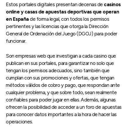
Estos portales digitales presentan decenas de
casinos
online y casas de apuestas deportivas que operan
en España
de forma legal, con todos los permisos
pertinentes y las licencias que otorga la Dirección
General de Ordenación del Juego (DGOJ) para poder
funcionar.
Son empresas web que investigan a cada casino que
publican en sus portales, para garantizar no solo que
tengan los permisos adecuados, sino también que
cumplan con sus promociones y ofertas, que tengan
métodos válidos de cobro y pago, que respondan ante
cualquier problema, y que sobre todo, sean realmente
confiables para poder jugar en ellas. Además, algunas
ofrecen la posibilidad de acceder a un foro de apuestas
para conocer datos importantes a la hora de hacer las
operaciones.