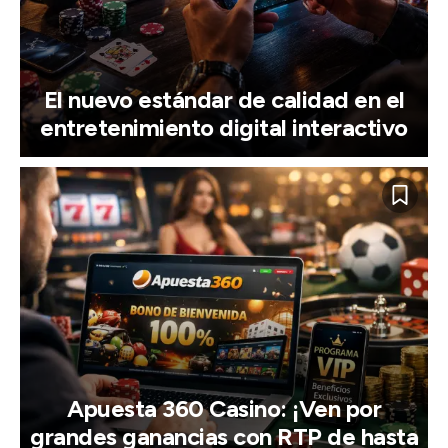
El nuevo estándar de calidad en el
entretenimiento digital interactivo
Apuesta 360 Casino: ¡Ven por
grandes ganancias con RTP de hasta