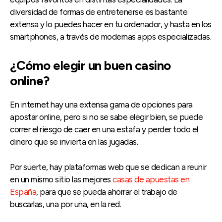
diversidad de formas de entretenerse es bastante
extensa y lo puedes hacer en tu ordenador, y hasta en los
smartphones, a través de modernas apps especializadas.
¿Cómo elegir un buen casino
online?
En internet hay una extensa gama de opciones para
apostar online, pero si no se sabe elegir bien, se puede
correr el riesgo de caer en una estafa y perder todo el
dinero que se invierta en las jugadas.
Por suerte, hay plataformas web que se dedican a reunir
en un mismo sitio las mejores
casas de apuestas en
España
, para que se pueda ahorrar el trabajo de
buscarlas, una por una, en la red.