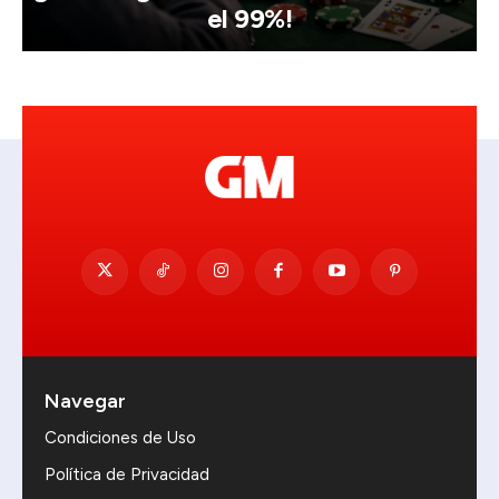
el 99%!
Navegar
Condiciones de Uso
Política de Privacidad