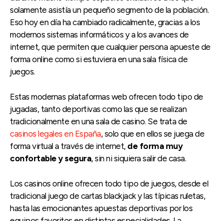
solamente asistía un pequeño segmento de la población.
Eso hoy en día ha cambiado radicalmente, gracias a los
modernos sistemas informáticos y a los avances de
internet, que permiten que cualquier persona apueste de
forma online como si estuviera en una sala física de
juegos.
Estas modernas plataformas web ofrecen todo tipo de
jugadas, tanto deportivas como las que se realizan
tradicionalmente en una sala de casino. Se trata de
casinos legales en España
, solo que en ellos se juega de
forma virtual a través de internet,
de forma muy
confortable y segura
, sin ni siquiera salir de casa.
Los casinos online ofrecen todo tipo de juegos, desde el
tradicional juego de cartas blackjack y las típicas ruletas,
hasta las emocionantes apuestas deportivas por los
equipos favoritos en distintas especialidades. La