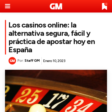
0
Los casinos online: la
alternativa segura, fácil y
práctica de apostar hoy en
España
Por:
Staff GM
Enero 10, 2023