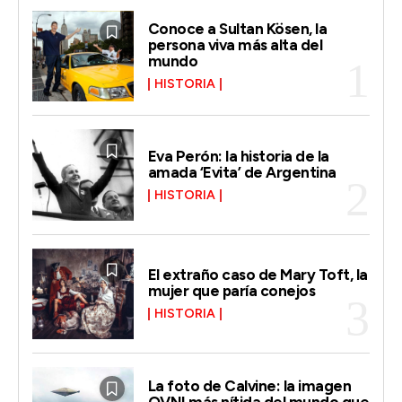
Conoce a Sultan Kösen, la
persona viva más alta del
mundo
HISTORIA
Eva Perón: la historia de la
amada ‘Evita’ de Argentina
HISTORIA
El extraño caso de Mary Toft, la
mujer que paría conejos
HISTORIA
La foto de Calvine: la imagen
OVNI más nítida del mundo que