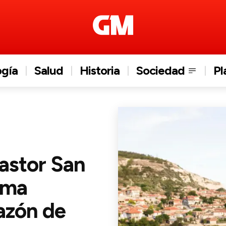
ogía
Salud
Historia
Sociedad
Pl
astor San
ema
azón de