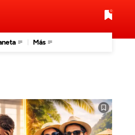
0
aneta
Más