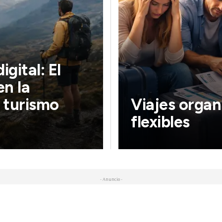
igital: El
en la
 turismo
Viajes orga
flexibles
- Anuncio -