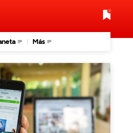
0
aneta
Más