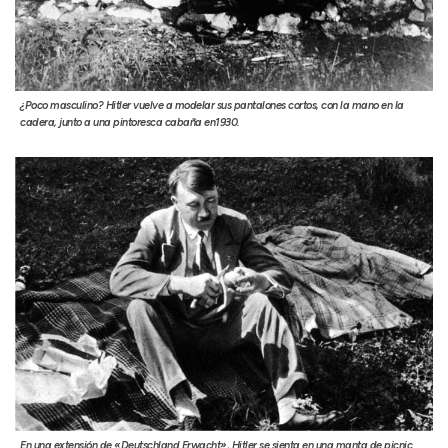
¿Poco masculino? Hitler vuelve a modelar sus pantalones cortos, con la mano en la
cadera, junto a una pintoresca cabaña en1930.
En una extensión de «Deutschland Erwacht», Hitler se sienta en una manta de picnic