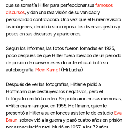
que se sometía Hitler para perfeccionar sus
famosos
discursos
, y dan una rara visión de su vanidad y
personalidad controladora. Una vez que el Führer revisara
las imágenes, decidiría si incorporar los diversos gestos y
poses en sus discursos y apariciones.
Según los informes, las fotos fueron tomadas en 1925,
poco después de que Hitler fuera liberado de un período
de prisión de nueve meses durante el cual dictó su
autobiografía:
Mein Kampf
(Mi Lucha).
Después de ver las fotografías, Hitler le pidió a
Hoffmann que destruyera los negativos, pero el
fotógrafo omitió la orden. Se publicaron en sus memorias,
«Hitler era mi amigo», en 1955. Hoffmann, quien le
presentó a Hitler a su entonces asistente de estudio
Eva
Braun
, sobrevivió a la guerra y pasó cuatro años en prisión
por especulación nazi. Murió en 1957, a los 72 años.