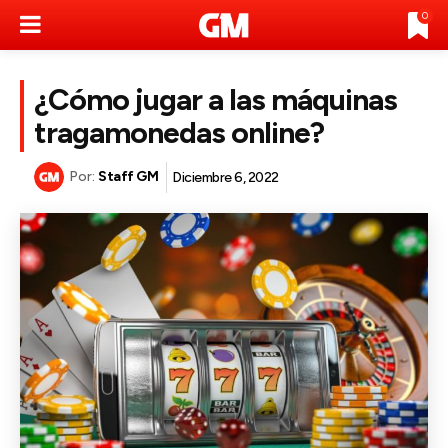
0
¿Cómo jugar a las máquinas
tragamonedas online?
Por:
Staff GM
Diciembre 6, 2022