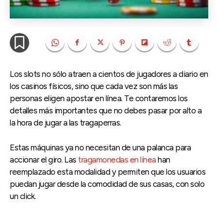
Los slots no sólo atraen a cientos de jugadores a diario en
los casinos físicos, sino que cada vez son más las
personas eligen apostar en línea. Te contaremos los
detalles más importantes que no debes pasar por alto a
la hora de jugar a las tragaperras.
Estas máquinas ya no necesitan de una palanca para
accionar el giro. Las
tragamonedas en línea
han
reemplazado esta modalidad y permiten que los usuarios
puedan jugar desde la comodidad de sus casas, con solo
un click.