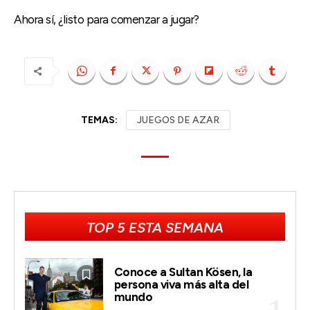
Ahora sí, ¿listo para comenzar a jugar?
TEMAS:
JUEGOS DE AZAR
TOP 5 ESTA SEMANA
Conoce a Sultan Kösen, la
persona viva más alta del
mundo