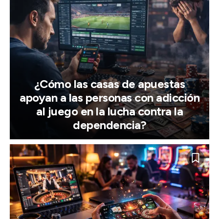
¿Cómo las casas de apuestas
apoyan a las personas con adicción
al juego en la lucha contra la
dependencia?