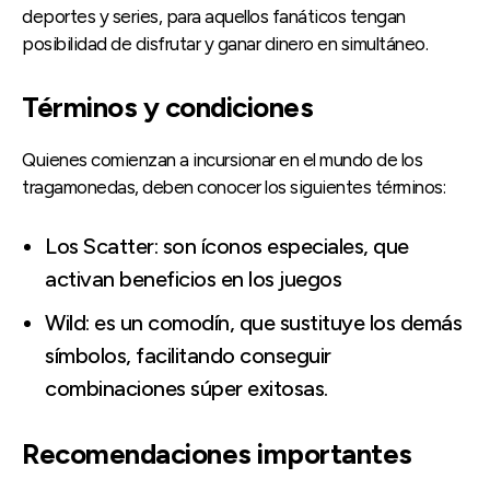
deportes y series, para aquellos fanáticos tengan
posibilidad de disfrutar y ganar dinero en simultáneo.
Términos y condiciones
Quienes comienzan a incursionar en el mundo de los
tragamonedas, deben conocer los siguientes términos:
Los Scatter: son íconos especiales, que
activan beneficios en los juegos
Wild: es un comodín, que sustituye los demás
símbolos, facilitando conseguir
combinaciones súper exitosas.
Recomendaciones importantes