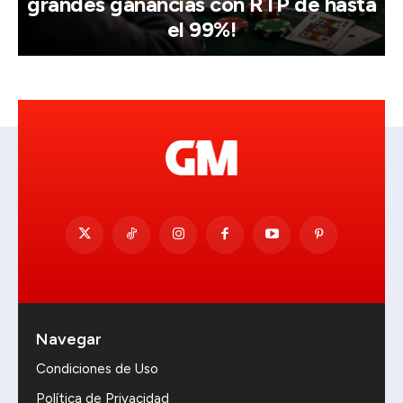
grandes ganancias con RTP de hasta
el 99%!
Navegar
Condiciones de Uso
Política de Privacidad