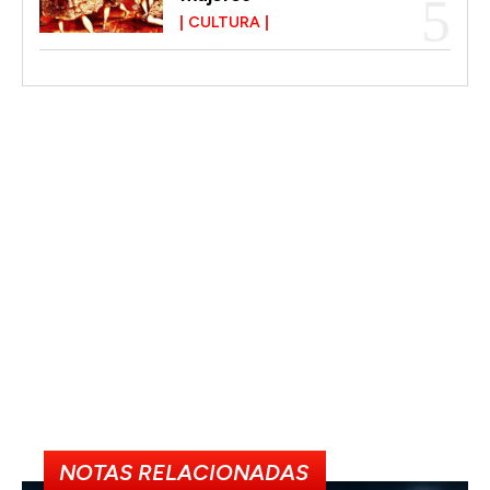
CULTURA
NOTAS RELACIONADAS