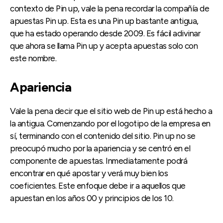
contexto de Pin up, vale la pena recordar la compañía de
apuestas Pin up. Esta es una Pin up bastante antigua,
que ha estado operando desde 2009. Es fácil adivinar
que ahora se llama Pin up y acepta apuestas solo con
este nombre.
Apariencia
Vale la pena decir que el sitio web de Pin up está hecho a
la antigua. Comenzando por el logotipo de la empresa en
sí, terminando con el contenido del sitio. Pin up no se
preocupó mucho por la apariencia y se centró en el
componente de apuestas. Inmediatamente podrá
encontrar en qué apostar y verá muy bien los
coeficientes. Este enfoque debe ir a aquellos que
apuestan en los años 00 y principios de los 10.