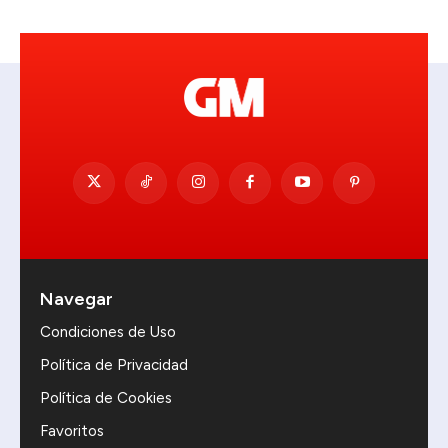
Navegar
Condiciones de Uso
Política de Privacidad
Política de Cookies
Favoritos