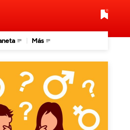
0
aneta
Más