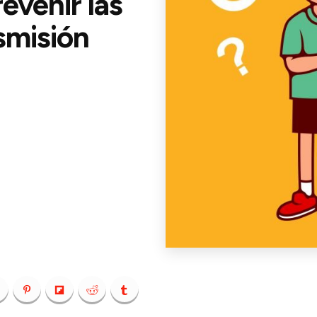
evenir las
smisión