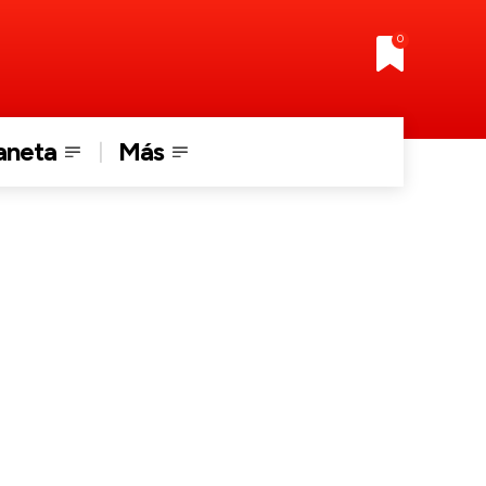
0
aneta
Más