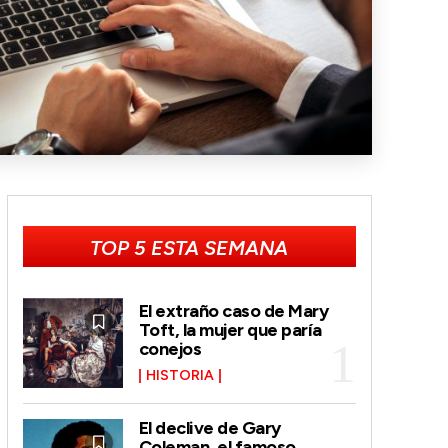
TOP 5 ESTA SEMANA
El extraño caso de Mary
Toft, la mujer que paría
conejos
HISTORIA
El declive de Gary
Coleman, el famoso