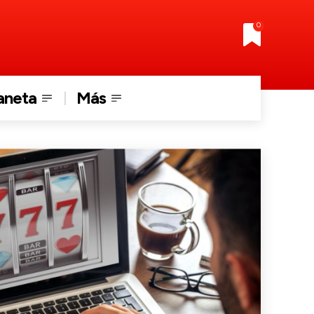
0
aneta
Más