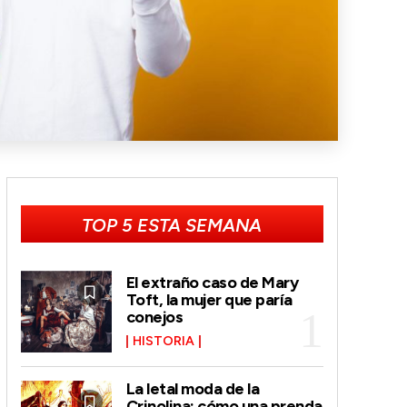
TOP 5 ESTA SEMANA
El extraño caso de Mary
Toft, la mujer que paría
conejos
HISTORIA
La letal moda de la
Crinolina: cómo una prenda