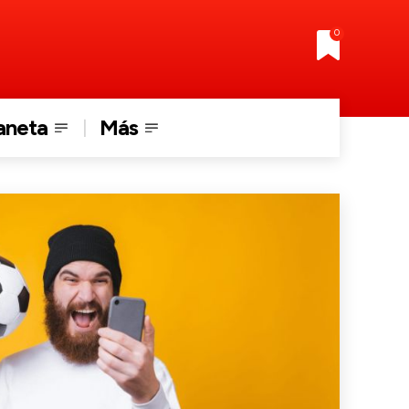
0
aneta
Más