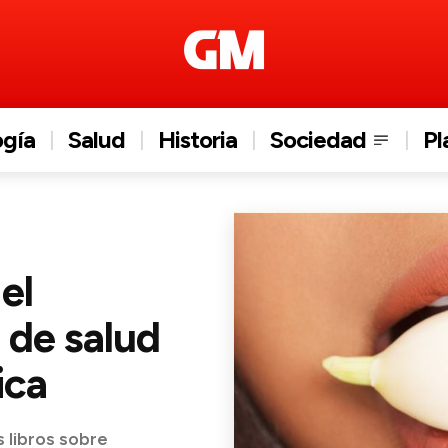
ogía
Salud
Historia
Sociedad
Pl
el
 de salud
ica
 libros sobre