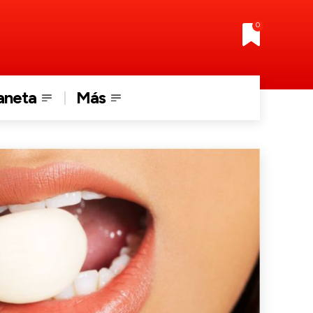
0
aneta
Más