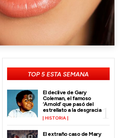
TOP 5 ESTA SEMANA
El declive de Gary
Coleman, el famoso
‘Arnold’ que pasó del
estrellato a la desgracia
HISTORIA
El extraño caso de Mary