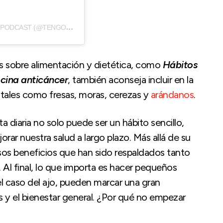
U
NA PUBLICACIÓN COMPARTIDA DE TENGO UN PLAN – PODCAST (@TENGOUNPLANPODCAST)
os sobre alimentación y dietética, como
Hábitos
ocina anticáncer
, también aconseja incluir en la
 tales como fresas, moras, cerezas y
arándanos
.
ta diaria no solo puede ser un hábito sencillo,
rar nuestra salud a largo plazo. Más allá de su
sos beneficios que han sido respaldados tanto
 Al final, lo que importa es hacer pequeños
l caso del ajo, pueden marcar una gran
 y el bienestar general. ¿Por qué no empezar